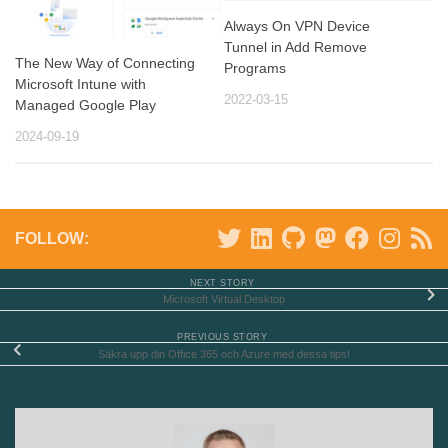
Always On VPN Device
Tunnel in Add Remove
The New Way of Connecting
Programs
Microsoft Intune with
2022-03-15
Managed Google Play
2024-09-19
FOLLOW:
NEXT STORY
Microsoft Virtual Desktop
PREVIOUS STORY
Säkra upp din Office 365 och Azure med dessa tips!