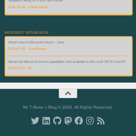
Simplified Setup for PSSO with Intune
2026-05-09
-
SSMacAdmin
Custom Compliance for macOS in Intune — Finally
2026-08-02
-
SSMacAdmin
MICROSOFT INTUNE BLOG
What’s new in Microsoft Intune – June
2026-07-06
-
ScottSawyer
Advanced Microsoft Intune capabilities now available in Microsoft 365 E3 and E5
2026-07-01
-
jfd
What’s new in Microsoft Intune – July
2026-07-28
-
ScottSawyer
Mr T-Bone´s Blog © 2026. All Rights Reserved.