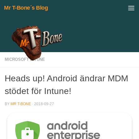
Mr T-Bone´s Blog
Skip to content
MICROSOFT INTUNE
Heads up! Android ändrar MDM
stödet för Intune!
BY
MR T-BONE
·
2018-09-27