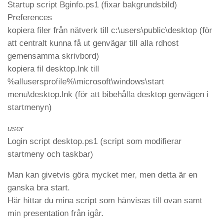
Startup script Bginfo.ps1 (fixar bakgrundsbild)
Preferences
kopiera filer från nätverk till c:\users\public\desktop (för
att centralt kunna få ut genvägar till alla rdhost
gemensamma skrivbord)
kopiera fil desktop.lnk till
%allusersprofile%\microsoft\windows\start
menu\desktop.lnk (för att bibehålla desktop genvägen i
startmenyn)
user
Login script desktop.ps1 (script som modifierar
startmeny och taskbar)
Man kan givetvis göra mycket mer, men detta är en
ganska bra start.
Här hittar du mina script som hänvisas till ovan samt
min presentation från igår.