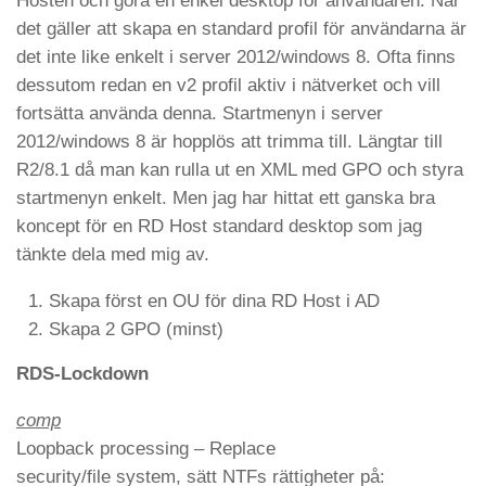
Hosten och göra en enkel desktop för användaren. När
det gäller att skapa en standard profil för användarna är
det inte like enkelt i server 2012/windows 8. Ofta finns
dessutom redan en v2 profil aktiv i nätverket och vill
fortsätta använda denna. Startmenyn i server
2012/windows 8 är hopplös att trimma till. Längtar till
R2/8.1 då man kan rulla ut en XML med GPO och styra
startmenyn enkelt. Men jag har hittat ett ganska bra
koncept för en RD Host standard desktop som jag
tänkte dela med mig av.
Skapa först en OU för dina RD Host i AD
Skapa 2 GPO (minst)
RDS-Lockdown
comp
Loopback processing – Replace
security/file system, sätt NTFs rättigheter på: