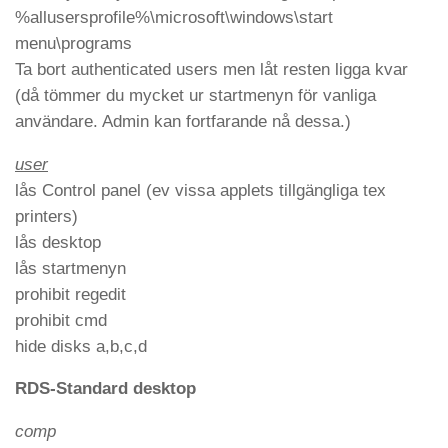
%allusersprofile%\microsoft\windows\start
menu\programs
Ta bort authenticated users men låt resten ligga kvar
(då tömmer du mycket ur startmenyn för vanliga
användare. Admin kan fortfarande nå dessa.)
user
lås Control panel (ev vissa applets tillgängliga tex
printers)
lås desktop
lås startmenyn
prohibit regedit
prohibit cmd
hide disks a,b,c,d
RDS-Standard desktop
comp