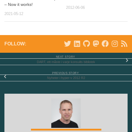
– Now it works!
2012-06-06
2021-05-12
FOLLOW:
NEXT STORY
DART, ett måste i varje konsults bibliotek
PREVIOUS STORY
Nyheter i hyper-v 2012 R2