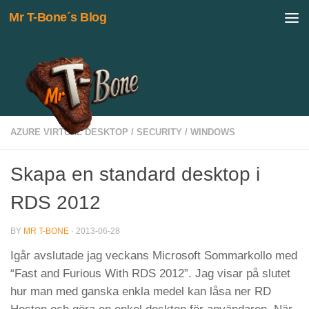
Mr T-Bone´s Blog
Skip to content
AZURE VIRTUAL DESKTOP
/
SECURITY
/
WINDOWS
Skapa en standard desktop i
RDS 2012
BY
MR T-BONE
·
2013-06-28
Igår avslutade jag veckans Microsoft Sommarkollo med
“Fast and Furious With RDS 2012”. Jag visar på slutet
hur man med ganska enkla medel kan låsa ner RD