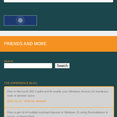
FRIENDS AND MORE
Search
Search
THE EXPERIENCE BLOG
How to Microsoft 365 Copilot and AI-enable your Windows devices for kamikaze
style or pioneer users
2025-11-24
-
Andreas Stenhall
How to get rid of multiple keyboard layouts in Windows 11 using Remediations in
Intune, or PowerShell