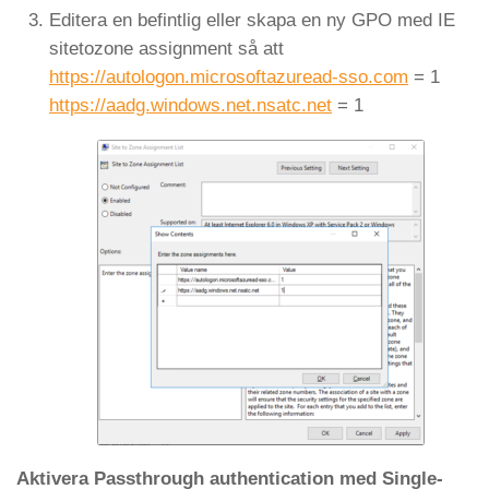
Editera en befintlig eller skapa en ny GPO med IE
sitetozone assignment så att
https://autologon.microsoftazuread-sso.com
= 1
https://aadg.windows.net.nsatc.net
= 1
Aktivera Passthrough authentication med Single-