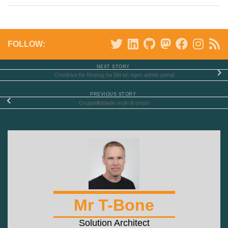
FOLLOW:
NEXT STORY
Onedrive för företag ha fått en egen admin portal
PREVIOUS STORY
Grupptilldelade moln licenser
Mr T-Bone
Solution Architect